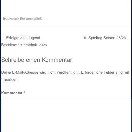
Bookmark the
permalink
.
←
Erfolgreiche Jugend-
16. Spieltag Saison 25/26
→
Bezirksmeisterschaft 2026
Post navigation
Schreibe einen Kommentar
Deine E-Mail-Adresse wird nicht veröffentlicht.
Erforderliche Felder sind mit
*
markiert
Kommentar
*