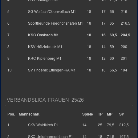
5
SG Wolfach/Oberwolfach M1
18
17
66
216
6
Sportfreunde Friedrichshafen M1
18
17
65
216,5
7
KSC Önsbach M1
18
16
69,5
204,5
8
KSV Hölzlebruck M1
18
14
59
200
9
KRC Kipfenberg M1
18
12
60
201
10
SV Phoenix Ettlingen-KA M1
18
10
56,5
194
VERBANDSLIGA FRAUEN 25/26
Pos.
Mannschaft
Spiele
TP
MP
SP
1
SKV Waldkirch F1
14
25
79,5
212,5
2
SKC Unterharmersbach F1
14
18
71,5
197,5