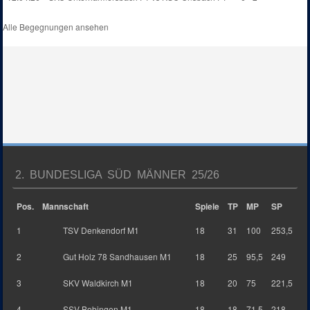
Alle Begegnungen ansehen
2. BUNDESLIGA SÜD MÄNNER 25/26
Pos.
Mannschaft
Spiele
TP
MP
SP
1
TSV Denkendorf M1
18
31
100
253,5
2
Gut Holz 78 Sandhausen M1
18
25
95,5
249
3
SKV Waldkirch M1
18
20
75
221,5
4
SSV Bobingen M1
18
18
71,5
218