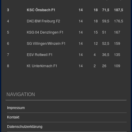
3
KSC Önsbach F1
14
18
71,5
187,5
4
DKC/BW Freiburg F2
14
18
59,5
176,5
5
KSG 04 Denzlingen F1
14
15
51
167
6
SG Villingen/Winzeln F1
14
12
52,5
159
7
ESV Rottweil F1
14
4
36,5
135
8
Kf. Unterkirnach F1
14
2
26
109
NAVIGATION
Impressum
Kontakt
Datenschutzerklärung