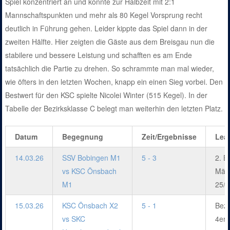
Spiel konzentriert an und konnte zur Halbzeit mit 2:1
Mannschaftspunkten und mehr als 80 Kegel Vorsprung recht
deutlich in Führung gehen. Leider kippte das Spiel dann in der
zweiten Hälfte. Hier zeigten die Gäste aus dem Breisgau nun die
stabilere und bessere Leistung und schafften es am Ende
tatsächlich die Partie zu drehen. So schrammte man mal wieder,
wie öfters in den letzten Wochen, knapp ein einen Sieg vorbei. Den
Bestwert für den KSC spielte Nicolei Winter (515 Kegel). In der
Tabelle der Bezirksklasse C belegt man weiterhin den letzten Platz.
Datum
Begegnung
Zeit/Ergebnisse
Lea
14.03.26
SSV Bobingen M1
5 - 3
2. B
vs KSC Önsbach
Män
M1
25/2
15.03.26
KSC Önsbach X2
5 - 1
Bezi
vs SKC
4er 