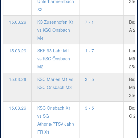
Unterharmersbach
25/2
X2
15.03.26
KC Zusenhofen X1
7 - 1
Bezi
vs KSC Önsbach
A 25
M4
15.03.26
SKF 93 Lahr M1
1 - 7
Land
vs KSC Önsbach
Män
M2
25/2
15.03.26
KSC Marlen M1 vs
3 - 5
Bezi
KSC Önsbach M3
Män
25/2
15.03.26
KSC Önsbach X1
3 - 5
Bezi
vs SG
C 25
Athena/PTSV Jahn
FR X1