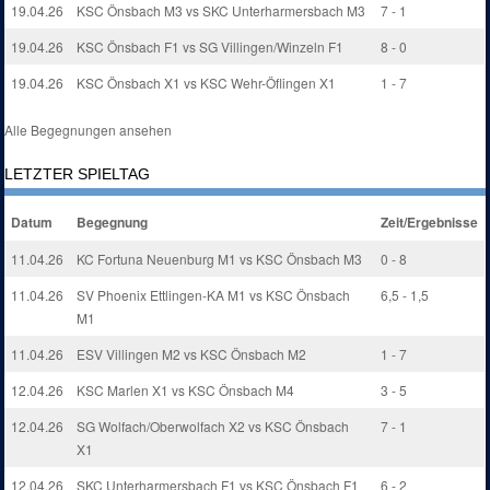
19.04.26
KSC Önsbach M3 vs SKC Unterharmersbach M3
7 - 1
19.04.26
KSC Önsbach F1 vs SG Villingen/Winzeln F1
8 - 0
19.04.26
KSC Önsbach X1 vs KSC Wehr-Öflingen X1
1 - 7
Alle Begegnungen ansehen
LETZTER SPIELTAG
Datum
Begegnung
Zeit/Ergebnisse
11.04.26
KC Fortuna Neuenburg M1 vs KSC Önsbach M3
0 - 8
11.04.26
SV Phoenix Ettlingen-KA M1 vs KSC Önsbach
6,5 - 1,5
M1
11.04.26
ESV Villingen M2 vs KSC Önsbach M2
1 - 7
12.04.26
KSC Marlen X1 vs KSC Önsbach M4
3 - 5
12.04.26
SG Wolfach/Oberwolfach X2 vs KSC Önsbach
7 - 1
X1
12.04.26
SKC Unterharmersbach F1 vs KSC Önsbach F1
6 - 2