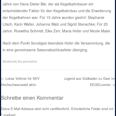
Jahre von Hans-Dieter Bär, der als Kegelbahnbauer ein
entscheidender Faktor für den Kegelbahnbau und die Erweiterung
der Kegelbahnen war. Für 15 Jahre wurden geehrt: Stephanie
Litsch, Karin Walter, Johanna Walz und Sigrid Stenschke; Für 25
Jahre: Roswitha Schmidt, Elke Zerr, Maria Hofer und Nicole Maier.
Nach dem Punkt Sonstiges beendete Hofer die Versammlung, die
in eine gemeinsame Saisonabschlussfeier überging.
Bookmark the
permalink
.
←
Lukas Vollmer für SKV
Jugend aus Südbaden zu Gast im
Hochschwarzwald aktiv
KEGELcenter
→
Post navigation
Schreibe einen Kommentar
Deine E-Mail-Adresse wird nicht veröffentlicht.
Erforderliche Felder sind mit
*
markiert