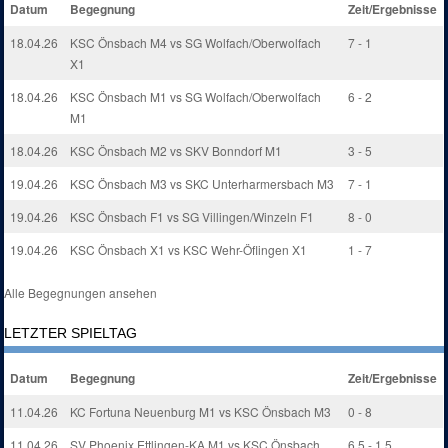
Datum
Begegnung
Zeit/Ergebnisse
18.04.26
KSC Önsbach M4 vs SG Wolfach/Oberwolfach
7 - 1
X1
18.04.26
KSC Önsbach M1 vs SG Wolfach/Oberwolfach
6 - 2
M1
18.04.26
KSC Önsbach M2 vs SKV Bonndorf M1
3 - 5
19.04.26
KSC Önsbach M3 vs SKC Unterharmersbach M3
7 - 1
19.04.26
KSC Önsbach F1 vs SG Villingen/Winzeln F1
8 - 0
19.04.26
KSC Önsbach X1 vs KSC Wehr-Öflingen X1
1 - 7
Alle Begegnungen ansehen
LETZTER SPIELTAG
Datum
Begegnung
Zeit/Ergebnisse
11.04.26
KC Fortuna Neuenburg M1 vs KSC Önsbach M3
0 - 8
11.04.26
SV Phoenix Ettlingen-KA M1 vs KSC Önsbach
6,5 - 1,5