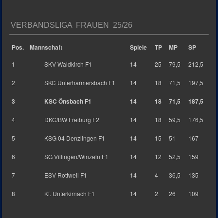
VERBANDSLIGA FRAUEN 25/26
Pos.
Mannschaft
Spiele
TP
MP
SP
1
SKV Waldkirch F1
14
25
79,5
212,5
2
SKC Unterharmersbach F1
14
18
71,5
197,5
3
KSC Önsbach F1
14
18
71,5
187,5
4
DKC/BW Freiburg F2
14
18
59,5
176,5
5
KSG 04 Denzlingen F1
14
15
51
167
6
SG Villingen/Winzeln F1
14
12
52,5
159
7
ESV Rottweil F1
14
4
36,5
135
8
Kf. Unterkirnach F1
14
2
26
109