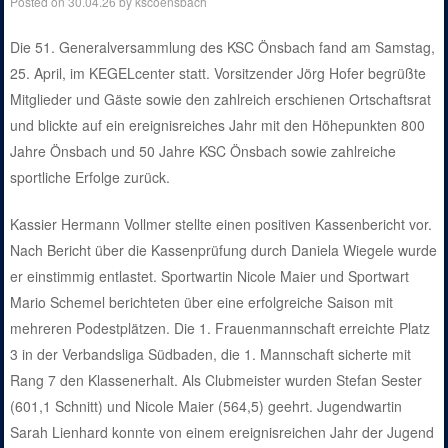
Posted on
30.04.26
by
kscoensbach
Die 51. Generalversammlung des KSC Önsbach fand am Samstag,
25. April, im KEGELcenter statt. Vorsitzender Jörg Hofer begrüßte
Mitglieder und Gäste sowie den zahlreich erschienen Ortschaftsrat
und blickte auf ein ereignisreiches Jahr mit den Höhepunkten 800
Jahre Önsbach und 50 Jahre KSC Önsbach sowie zahlreiche
sportliche Erfolge zurück.
Kassier Hermann Vollmer stellte einen positiven Kassenbericht vor.
Nach Bericht über die Kassenprüfung durch Daniela Wiegele wurde
er einstimmig entlastet. Sportwartin Nicole Maier und Sportwart
Mario Schemel berichteten über eine erfolgreiche Saison mit
mehreren Podestplätzen. Die 1. Frauenmannschaft erreichte Platz
3 in der Verbandsliga Südbaden, die 1. Mannschaft sicherte mit
Rang 7 den Klassenerhalt. Als Clubmeister wurden Stefan Sester
(601,1 Schnitt) und Nicole Maier (564,5) geehrt. Jugendwartin
Sarah Lienhard konnte von einem ereignisreichen Jahr der Jugend