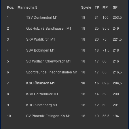
Pos.
Mannschaft
Spiele
TP
MP
SP
1
TSV Denkendorf M1
18
31
100
253,5
2
Gut Holz 78 Sandhausen M1
18
25
95,5
249
3
SKV Waldkirch M1
18
20
75
221,5
4
SSV Bobingen M1
18
18
71,5
218
5
SG Wolfach/Oberwolfach M1
18
17
66
216
6
Sportfreunde Friedrichshafen M1
18
17
65
216,5
7
KSC Önsbach M1
18
16
69,5
204,5
8
KSV Hölzlebruck M1
18
14
59
200
9
KRC Kipfenberg M1
18
12
60
201
10
SV Phoenix Ettlingen-KA M1
18
10
56,5
194