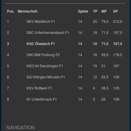
Pos.
Mannschaft
Spiele
TP
MP
SP
1
SKV Waldkirch F1
14
25
79,5
212,5
2
SKC Unterharmersbach F1
14
18
71,5
197,5
3
KSC Önsbach F1
14
18
71,5
187,5
4
DKC/BW Freiburg F2
14
18
59,5
176,5
5
KSG 04 Denzlingen F1
14
15
51
167
6
SG Villingen/Winzeln F1
14
12
52,5
159
7
ESV Rottweil F1
14
4
36,5
135
8
Kf. Unterkirnach F1
14
2
26
109
NAVIGATION