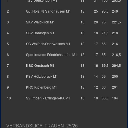
1
TSV Denkendorf M1
18
31
100
253,5
2
Gut Holz 78 Sandhausen M1
18
25
95,5
249
3
SKV Waldkirch M1
18
20
75
221,5
4
SSV Bobingen M1
18
18
71,5
218
5
SG Wolfach/Oberwolfach M1
18
17
66
216
6
Sportfreunde Friedrichshafen M1
18
17
65
216,5
7
KSC Önsbach M1
18
16
69,5
204,5
8
KSV Hölzlebruck M1
18
14
59
200
9
KRC Kipfenberg M1
18
12
60
201
10
SV Phoenix Ettlingen-KA M1
18
10
56,5
194
VERBANDSLIGA FRAUEN 25/26