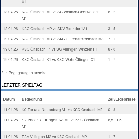
X1
18.04.26
KSC Önsbach M1 vs SG Wolfach/Oberwolfach
6 - 2
M1
18.04.26
KSC Önsbach M2 vs SKV Bonndorf M1
3 - 5
19.04.26
KSC Önsbach M3 vs SKC Unterharmersbach M3
7 - 1
19.04.26
KSC Önsbach F1 vs SG Villingen/Winzeln F1
8 - 0
19.04.26
KSC Önsbach X1 vs KSC Wehr-Öflingen X1
1 - 7
Alle Begegnungen ansehen
LETZTER SPIELTAG
Datum
Begegnung
Zeit/Ergebnisse
11.04.26
KC Fortuna Neuenburg M1 vs KSC Önsbach M3
0 - 8
11.04.26
SV Phoenix Ettlingen-KA M1 vs KSC Önsbach
6,5 - 1,5
M1
11.04.26
ESV Villingen M2 vs KSC Önsbach M2
1 - 7