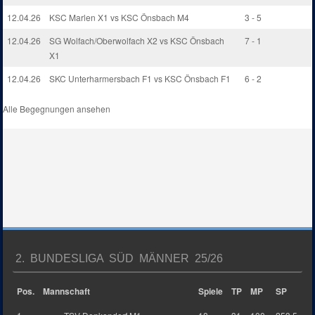
12.04.26
KSC Marlen X1 vs KSC Önsbach M4
3 - 5
12.04.26
SG Wolfach/Oberwolfach X2 vs KSC Önsbach
7 - 1
X1
12.04.26
SKC Unterharmersbach F1 vs KSC Önsbach F1
6 - 2
Alle Begegnungen ansehen
2. BUNDESLIGA SÜD MÄNNER 25/26
Pos.
Mannschaft
Spiele
TP
MP
SP