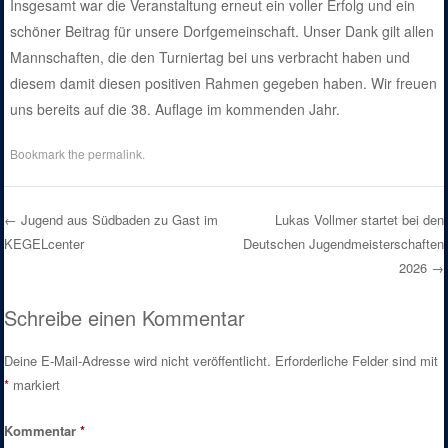
Insgesamt war die Veranstaltung erneut ein voller Erfolg und ein
schöner Beitrag für unsere Dorfgemeinschaft. Unser Dank gilt allen
Mannschaften, die den Turniertag bei uns verbracht haben und
diesem damit diesen positiven Rahmen gegeben haben. Wir freuen
uns bereits auf die 38. Auflage im kommenden Jahr.
Bookmark the
permalink
.
←
Jugend aus Südbaden zu Gast im
Lukas Vollmer startet bei den
KEGELcenter
Deutschen Jugendmeisterschaften
Post navigation
2026
→
Schreibe einen Kommentar
Deine E-Mail-Adresse wird nicht veröffentlicht.
Erforderliche Felder sind mit
*
markiert
Kommentar
*