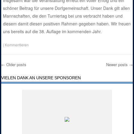
Insgesamt war die Veranstaltung erneut ein voller Erfolg und ein
schöner Beitrag für unsere Dorfgemeinschaft. Unser Dank gilt allen
Mannschaften, die den Turniertag bei uns verbracht haben und
diesem damit diesen positiven Rahmen gegeben haben. Wir freuen
uns bereits auf die 38. Auflage im kommenden Jahr.
|
Kommentieren
←
Older posts
Newer posts
→
Post navigation
VIELEN DANK AN UNSERE SPONSOREN