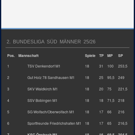
2. BUNDESLIGA SÜD MÄNNER 25/26
Pos.
Mannschaft
Spiele
TP
MP
SP
1
TSV Denkendorf M1
18
31
100
253,5
2
Gut Holz 78 Sandhausen M1
18
25
95,5
249
3
SKV Waldkirch M1
18
20
75
221,5
4
SSV Bobingen M1
18
18
71,5
218
5
SG Wolfach/Oberwolfach M1
18
17
66
216
6
Sportfreunde Friedrichshafen M1
18
17
65
216,5
7
KSC Önsbach M1
18
16
69,5
204,5