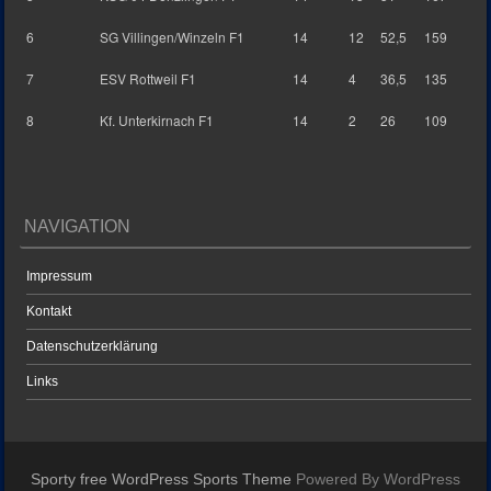
6
SG Villingen/Winzeln F1
14
12
52,5
159
7
ESV Rottweil F1
14
4
36,5
135
8
Kf. Unterkirnach F1
14
2
26
109
NAVIGATION
Impressum
Kontakt
Datenschutzerklärung
Links
Sporty free WordPress Sports Theme
Powered By WordPress