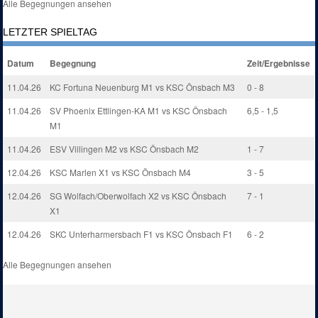
Alle Begegnungen ansehen
LETZTER SPIELTAG
Datum
Begegnung
Zeit/Ergebnisse
11.04.26
KC Fortuna Neuenburg M1 vs KSC Önsbach M3
0 - 8
11.04.26
SV Phoenix Ettlingen-KA M1 vs KSC Önsbach
6,5 - 1,5
M1
11.04.26
ESV Villingen M2 vs KSC Önsbach M2
1 - 7
12.04.26
KSC Marlen X1 vs KSC Önsbach M4
3 - 5
12.04.26
SG Wolfach/Oberwolfach X2 vs KSC Önsbach
7 - 1
X1
12.04.26
SKC Unterharmersbach F1 vs KSC Önsbach F1
6 - 2
Alle Begegnungen ansehen