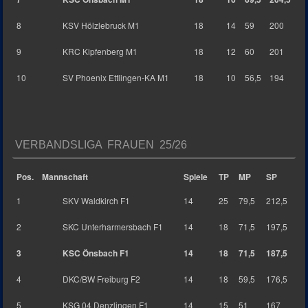
8
KSV Hölzlebruck M1
18
14
59
200
9
KRC Kipfenberg M1
18
12
60
201
10
SV Phoenix Ettlingen-KA M1
18
10
56,5
194
VERBANDSLIGA FRAUEN 25/26
Pos.
Mannschaft
Spiele
TP
MP
SP
1
SKV Waldkirch F1
14
25
79,5
212,5
2
SKC Unterharmersbach F1
14
18
71,5
197,5
3
KSC Önsbach F1
14
18
71,5
187,5
4
DKC/BW Freiburg F2
14
18
59,5
176,5
5
KSG 04 Denzlingen F1
14
15
51
167