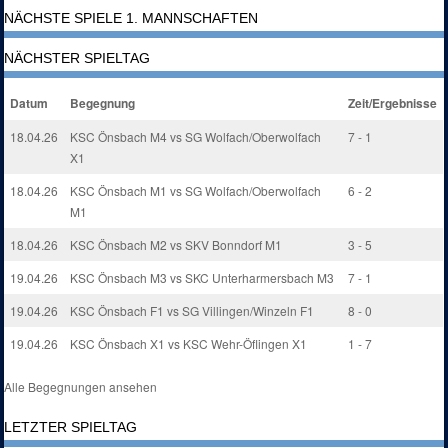
NÄCHSTE SPIELE 1. MANNSCHAFTEN
NÄCHSTER SPIELTAG
Datum
Begegnung
Zeit/Ergebnisse
18.04.26
KSC Önsbach M4 vs SG Wolfach/Oberwolfach
7 - 1
X1
18.04.26
KSC Önsbach M1 vs SG Wolfach/Oberwolfach
6 - 2
M1
18.04.26
KSC Önsbach M2 vs SKV Bonndorf M1
3 - 5
19.04.26
KSC Önsbach M3 vs SKC Unterharmersbach M3
7 - 1
19.04.26
KSC Önsbach F1 vs SG Villingen/Winzeln F1
8 - 0
19.04.26
KSC Önsbach X1 vs KSC Wehr-Öflingen X1
1 - 7
Alle Begegnungen ansehen
LETZTER SPIELTAG