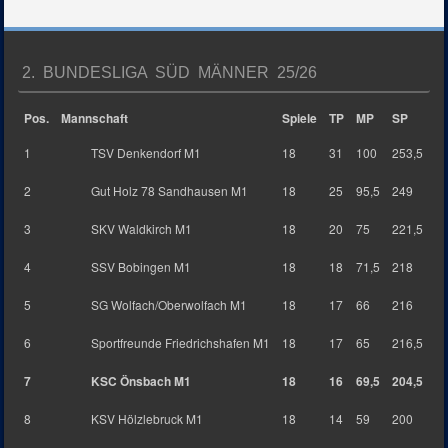
2. BUNDESLIGA SÜD MÄNNER 25/26
Pos.
Mannschaft
Spiele
TP
MP
SP
1
TSV Denkendorf M1
18
31
100
253,5
2
Gut Holz 78 Sandhausen M1
18
25
95,5
249
3
SKV Waldkirch M1
18
20
75
221,5
4
SSV Bobingen M1
18
18
71,5
218
5
SG Wolfach/Oberwolfach M1
18
17
66
216
6
Sportfreunde Friedrichshafen M1
18
17
65
216,5
7
KSC Önsbach M1
18
16
69,5
204,5
8
KSV Hölzlebruck M1
18
14
59
200