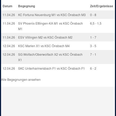
Datum
Begegnung
Zeit/Ergebnisse
11.04.26
KC Fortuna Neuenburg M1 vs KSC Önsbach M3
0 - 8
11.04.26
SV Phoenix Ettlingen-KA M1 vs KSC Önsbach
6,5 - 1,5
M1
11.04.26
ESV Villingen M2 vs KSC Önsbach M2
1 - 7
12.04.26
KSC Marlen X1 vs KSC Önsbach M4
3 - 5
12.04.26
SG Wolfach/Oberwolfach X2 vs KSC Önsbach
7 - 1
X1
12.04.26
SKC Unterharmersbach F1 vs KSC Önsbach F1
6 - 2
Alle Begegnungen ansehen