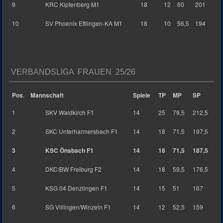
9
KRC Kipfenberg M1
18
12
60
201
10
SV Phoenix Ettlingen-KA M1
18
10
56,5
194
VERBANDSLIGA FRAUEN 25/26
Pos.
Mannschaft
Spiele
TP
MP
SP
1
SKV Waldkirch F1
14
25
79,5
212,5
2
SKC Unterharmersbach F1
14
18
71,5
197,5
3
KSC Önsbach F1
14
18
71,5
187,5
4
DKC/BW Freiburg F2
14
18
59,5
176,5
5
KSG 04 Denzlingen F1
14
15
51
167
6
SG Villingen/Winzeln F1
14
12
52,5
159