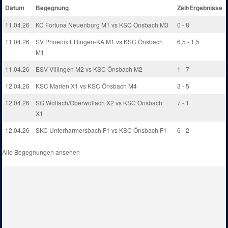
Datum
Begegnung
Zeit/Ergebnisse
11.04.26
KC Fortuna Neuenburg M1 vs KSC Önsbach M3
0 - 8
11.04.26
SV Phoenix Ettlingen-KA M1 vs KSC Önsbach
6,5 - 1,5
M1
11.04.26
ESV Villingen M2 vs KSC Önsbach M2
1 - 7
12.04.26
KSC Marlen X1 vs KSC Önsbach M4
3 - 5
12.04.26
SG Wolfach/Oberwolfach X2 vs KSC Önsbach
7 - 1
X1
12.04.26
SKC Unterharmersbach F1 vs KSC Önsbach F1
6 - 2
Alle Begegnungen ansehen