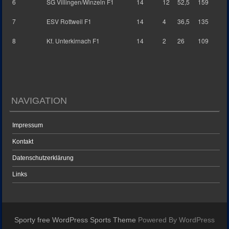
6
SG Villingen/Winzeln F1
14
12
52,5
159
7
ESV Rottweil F1
14
4
36,5
135
8
Kf. Unterkirnach F1
14
2
26
109
NAVIGATION
Impressum
Kontakt
Datenschutzerklärung
Links
Sporty free WordPress Sports Theme
Powered By WordPress