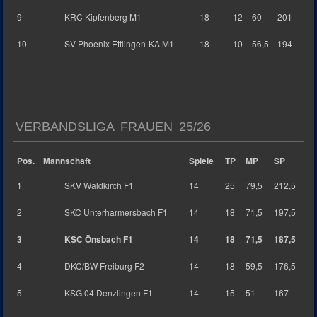
9
KRC Kipfenberg M1
18
12
60
201
10
SV Phoenix Ettlingen-KA M1
18
10
56,5
194
VERBANDSLIGA FRAUEN 25/26
Pos.
Mannschaft
Spiele
TP
MP
SP
1
SKV Waldkirch F1
14
25
79,5
212,5
2
SKC Unterharmersbach F1
14
18
71,5
197,5
3
KSC Önsbach F1
14
18
71,5
187,5
4
DKC/BW Freiburg F2
14
18
59,5
176,5
5
KSG 04 Denzlingen F1
14
15
51
167