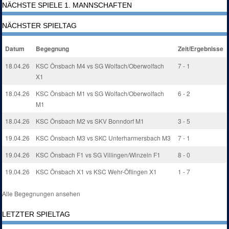
NÄCHSTE SPIELE 1. MANNSCHAFTEN
NÄCHSTER SPIELTAG
Datum
Begegnung
Zeit/Ergebnisse
18.04.26
KSC Önsbach M4 vs SG Wolfach/Oberwolfach
7 - 1
X1
18.04.26
KSC Önsbach M1 vs SG Wolfach/Oberwolfach
6 - 2
M1
18.04.26
KSC Önsbach M2 vs SKV Bonndorf M1
3 - 5
19.04.26
KSC Önsbach M3 vs SKC Unterharmersbach M3
7 - 1
19.04.26
KSC Önsbach F1 vs SG Villingen/Winzeln F1
8 - 0
19.04.26
KSC Önsbach X1 vs KSC Wehr-Öflingen X1
1 - 7
Alle Begegnungen ansehen
LETZTER SPIELTAG