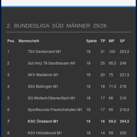
2. BUNDESLIGA SÜD MÄNNER 25/26
Pos.
Mannschaft
Spiele
TP
MP
SP
1
TSV Denkendorf M1
18
31
100
253,5
2
Gut Holz 78 Sandhausen M1
18
25
95,5
249
3
SKV Waldkirch M1
18
20
75
221,5
4
SSV Bobingen M1
18
18
71,5
218
5
SG Wolfach/Oberwolfach M1
18
17
66
216
6
Sportfreunde Friedrichshafen M1
18
17
65
216,5
7
KSC Önsbach M1
18
16
69,5
204,5
8
KSV Hölzlebruck M1
18
14
59
200