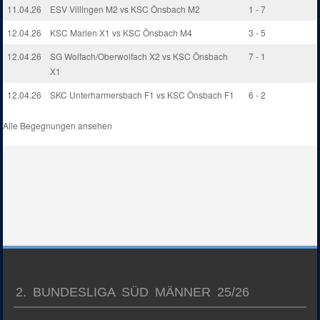
11.04.26
ESV Villingen M2 vs KSC Önsbach M2
1 - 7
12.04.26
KSC Marlen X1 vs KSC Önsbach M4
3 - 5
12.04.26
SG Wolfach/Oberwolfach X2 vs KSC Önsbach
7 - 1
X1
12.04.26
SKC Unterharmersbach F1 vs KSC Önsbach F1
6 - 2
Alle Begegnungen ansehen
2. BUNDESLIGA SÜD MÄNNER 25/26