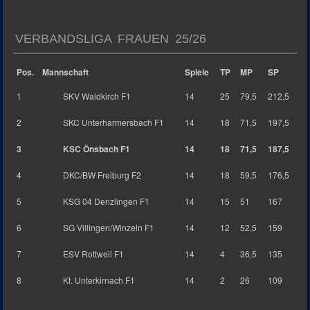
VERBANDSLIGA FRAUEN 25/26
Pos.
Mannschaft
Spiele
TP
MP
SP
1
SKV Waldkirch F1
14
25
79,5
212,5
2
SKC Unterharmersbach F1
14
18
71,5
197,5
3
KSC Önsbach F1
14
18
71,5
187,5
4
DKC/BW Freiburg F2
14
18
59,5
176,5
5
KSG 04 Denzlingen F1
14
15
51
167
6
SG Villingen/Winzeln F1
14
12
52,5
159
7
ESV Rottweil F1
14
4
36,5
135
8
Kf. Unterkirnach F1
14
2
26
109