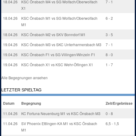
18.04.26
KSC Önsbach M4 vs SG Wolfach/Oberwolfach
7 - 1
X1
18.04.26
KSC Önsbach M1 vs SG Wolfach/Oberwolfach
6 - 2
M1
18.04.26
KSC Önsbach M2 vs SKV Bonndorf M1
3 - 5
19.04.26
KSC Önsbach M3 vs SKC Unterharmersbach M3
7 - 1
19.04.26
KSC Önsbach F1 vs SG Villingen/Winzeln F1
8 - 0
19.04.26
KSC Önsbach X1 vs KSC Wehr-Öflingen X1
1 - 7
Alle Begegnungen ansehen
LETZTER SPIELTAG
Datum
Begegnung
Zeit/Ergebnisse
11.04.26
KC Fortuna Neuenburg M1 vs KSC Önsbach M3
0 - 8
11.04.26
SV Phoenix Ettlingen-KA M1 vs KSC Önsbach
6,5 - 1,5
M1