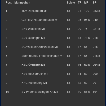
Pos.
Mannschaft
Spiele
TP
MP
SP
1
TSV Denkendorf M1
18
31
100
253,5
2
Gut Holz 78 Sandhausen M1
18
25
95,5
249
3
SKV Waldkirch M1
18
20
75
221,5
4
SSV Bobingen M1
18
18
71,5
218
5
SG Wolfach/Oberwolfach M1
18
17
66
216
6
Sportfreunde Friedrichshafen M1
18
17
65
216,5
7
KSC Önsbach M1
18
16
69,5
204,5
8
KSV Hölzlebruck M1
18
14
59
200
9
KRC Kipfenberg M1
18
12
60
201
10
SV Phoenix Ettlingen-KA M1
18
10
56,5
194