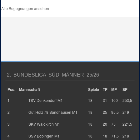
Alle Begegnungen ansehen
2. BUNDESLIGA SÜD MÄNNER 25/26
Pos.
Mannschaft
Spiele
TP
MP
SP
1
TSV Denkendorf M1
18
31
100
253,5
2
Gut Holz 78 Sandhausen M1
18
25
95,5
249
3
SKV Waldkirch M1
18
20
75
221,5
4
SSV Bobingen M1
18
18
71,5
218