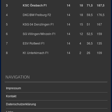
3
KSC Önsbach F1
14
18
71,5
187,5
4
DKC/BW Freiburg F2
14
18
59,5
176,5
5
KSG 04 Denzlingen F1
14
15
51
167
6
SG Villingen/Winzeln F1
14
12
52,5
159
7
ESV Rottweil F1
14
4
36,5
135
8
Kf. Unterkirnach F1
14
2
26
109
NAVIGATION
Impressum
Kontakt
Datenschutzerklärung