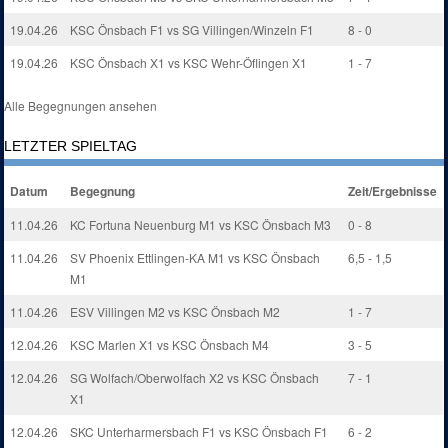
19.04.26
KSC Önsbach F1 vs SG Villingen/Winzeln F1
8 - 0
19.04.26
KSC Önsbach X1 vs KSC Wehr-Öflingen X1
1 - 7
Alle Begegnungen ansehen
LETZTER SPIELTAG
Datum
Begegnung
Zeit/Ergebnisse
11.04.26
KC Fortuna Neuenburg M1 vs KSC Önsbach M3
0 - 8
11.04.26
SV Phoenix Ettlingen-KA M1 vs KSC Önsbach
6,5 - 1,5
M1
11.04.26
ESV Villingen M2 vs KSC Önsbach M2
1 - 7
12.04.26
KSC Marlen X1 vs KSC Önsbach M4
3 - 5
12.04.26
SG Wolfach/Oberwolfach X2 vs KSC Önsbach
7 - 1
X1
12.04.26
SKC Unterharmersbach F1 vs KSC Önsbach F1
6 - 2