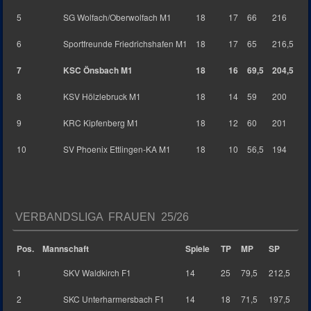
5
SG Wolfach/Oberwolfach M1
18
17
66
216
6
Sportfreunde Friedrichshafen M1
18
17
65
216,5
7
KSC Önsbach M1
18
16
69,5
204,5
8
KSV Hölzlebruck M1
18
14
59
200
9
KRC Kipfenberg M1
18
12
60
201
10
SV Phoenix Ettlingen-KA M1
18
10
56,5
194
VERBANDSLIGA FRAUEN 25/26
Pos.
Mannschaft
Spiele
TP
MP
SP
1
SKV Waldkirch F1
14
25
79,5
212,5
2
SKC Unterharmersbach F1
14
18
71,5
197,5