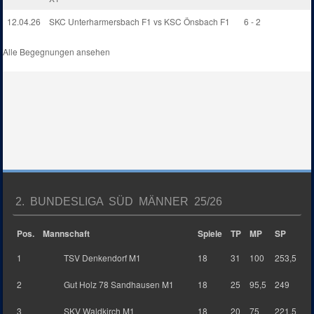
12.04.26
SKC Unterharmersbach F1 vs KSC Önsbach F1
6 - 2
Alle Begegnungen ansehen
2. BUNDESLIGA SÜD MÄNNER 25/26
Pos.
Mannschaft
Spiele
TP
MP
SP
1
TSV Denkendorf M1
18
31
100
253,5
2
Gut Holz 78 Sandhausen M1
18
25
95,5
249
3
SKV Waldkirch M1
18
20
75
221,5