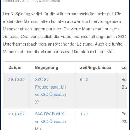
Posted on
30.10.22
by
kscoensbach
Der 6. Spieltag verlief für die Männermannschaften sehr gut. Die
ersten drei Mannschaften konnten auswärts mit hervorragenden
Mannschaftsleistungen punkten. Die vierte Mannschaft punktete
zuhause. Chancenlos blieb die Frauenmannschaft dagegen in SKC
Unterharmersbach trotz ansprechender Leistung. Auch die fünfte
Mannschaft und die Mixedmannschaft konnten nicht punkten.
Datum
Begegnung
Zeit/Ergebnisse
Lea
29.10.22
SKC 87
6 - 2
Bezi
Freudenstadt M1
B 22
vs KSC Önsbach
X1
29.10.22
SKC RW Bühl X1
1 - 7
Bezi
vs KSC Önsbach
22/2
M3