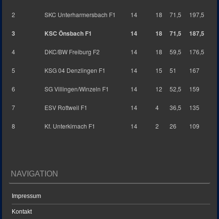
2
SKC Unterharmersbach F1
14
18
71,5
197,5
3
KSC Önsbach F1
14
18
71,5
187,5
4
DKC/BW Freiburg F2
14
18
59,5
176,5
5
KSG 04 Denzlingen F1
14
15
51
167
6
SG Villingen/Winzeln F1
14
12
52,5
159
7
ESV Rottweil F1
14
4
36,5
135
8
Kf. Unterkirnach F1
14
2
26
109
NAVIGATION
Impressum
Kontakt