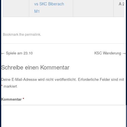
vs SKC Biberach
A 22
M1
Bookmark the
permalink
.
←
Spiele am 23.10
KSC Wanderung
→
Post navigation
Schreibe einen Kommentar
Deine E-Mail-Adresse wird nicht veröffentlicht.
Erforderliche Felder sind mit
*
markiert
Kommentar
*