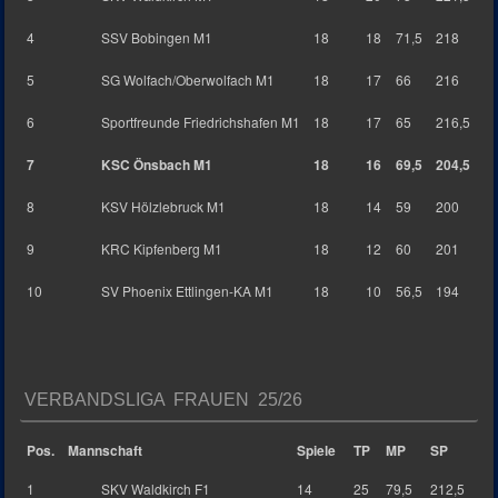
4
SSV Bobingen M1
18
18
71,5
218
5
SG Wolfach/Oberwolfach M1
18
17
66
216
6
Sportfreunde Friedrichshafen M1
18
17
65
216,5
7
KSC Önsbach M1
18
16
69,5
204,5
8
KSV Hölzlebruck M1
18
14
59
200
9
KRC Kipfenberg M1
18
12
60
201
10
SV Phoenix Ettlingen-KA M1
18
10
56,5
194
VERBANDSLIGA FRAUEN 25/26
Pos.
Mannschaft
Spiele
TP
MP
SP
1
SKV Waldkirch F1
14
25
79,5
212,5