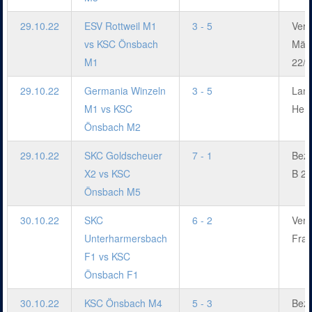
29.10.22
ESV Rottweil M1
3 - 5
Verb
vs KSC Önsbach
Män
M1
22/2
29.10.22
Germania Winzeln
3 - 5
Land
M1 vs KSC
Herr
Önsbach M2
29.10.22
SKC Goldscheuer
7 - 1
Bezi
X2 vs KSC
B 22
Önsbach M5
30.10.22
SKC
6 - 2
Verb
Unterharmersbach
Frau
F1 vs KSC
Önsbach F1
30.10.22
KSC Önsbach M4
5 - 3
Bezi