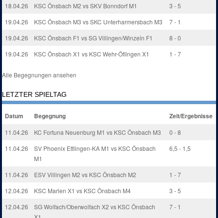
18.04.26
KSC Önsbach M2 vs SKV Bonndorf M1
3 - 5
19.04.26
KSC Önsbach M3 vs SKC Unterharmersbach M3
7 - 1
19.04.26
KSC Önsbach F1 vs SG Villingen/Winzeln F1
8 - 0
19.04.26
KSC Önsbach X1 vs KSC Wehr-Öflingen X1
1 - 7
Alle Begegnungen ansehen
LETZTER SPIELTAG
Datum
Begegnung
Zeit/Ergebnisse
11.04.26
KC Fortuna Neuenburg M1 vs KSC Önsbach M3
0 - 8
11.04.26
SV Phoenix Ettlingen-KA M1 vs KSC Önsbach
6,5 - 1,5
M1
11.04.26
ESV Villingen M2 vs KSC Önsbach M2
1 - 7
12.04.26
KSC Marlen X1 vs KSC Önsbach M4
3 - 5
12.04.26
SG Wolfach/Oberwolfach X2 vs KSC Önsbach
7 - 1
X1