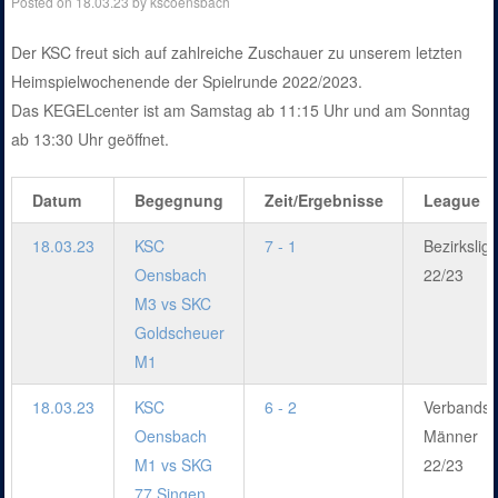
Posted on
18.03.23
by
kscoensbach
Der KSC freut sich auf zahlreiche Zuschauer zu unserem letzten
Heimspielwochenende der Spielrunde 2022/2023.
Das KEGELcenter ist am Samstag ab 11:15 Uhr und am Sonntag
ab 13:30 Uhr geöffnet.
Datum
Begegnung
Zeit/Ergebnisse
League
18.03.23
KSC
7 - 1
Bezirkslig
Oensbach
22/23
M3 vs SKC
Goldscheuer
M1
18.03.23
KSC
6 - 2
Verbandsl
Oensbach
Männer
M1 vs SKG
22/23
77 Singen