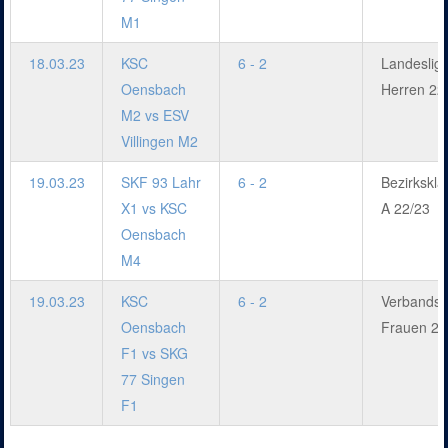
M1
18.03.23
KSC
6 - 2
Landeslig
Oensbach
Herren 22
M2 vs ESV
Villingen M2
19.03.23
SKF 93 Lahr
6 - 2
Bezirkskla
X1 vs KSC
A 22/23
Oensbach
M4
19.03.23
KSC
6 - 2
Verbandsl
Oensbach
Frauen 22
F1 vs SKG
77 Singen
F1