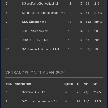
5
SG Wolfach/Oberwolfach M1
18
17
66
216
6
Sportfreunde Friedrichshafen M1
18
17
65
216,5
7
KSC Önsbach M1
18
16
69,5
204,5
8
KSV Hölzlebruck M1
18
14
59
200
9
KRC Kipfenberg M1
18
12
60
201
10
SV Phoenix Ettlingen-KA M1
18
10
56,5
194
VERBANDSLIGA FRAUEN 25/26
Pos.
Mannschaft
Spiele
TP
MP
SP
1
SKV Waldkirch F1
14
25
79,5
212,5
2
SKC Unterharmersbach F1
14
18
71,5
197,5