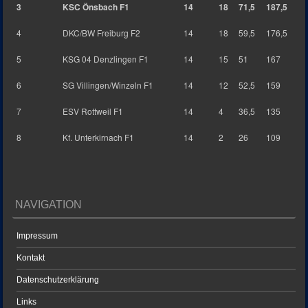
3
KSC Önsbach F1
14
18
71,5
187,5
4
DKC/BW Freiburg F2
14
18
59,5
176,5
5
KSG 04 Denzlingen F1
14
15
51
167
6
SG Villingen/Winzeln F1
14
12
52,5
159
7
ESV Rottweil F1
14
4
36,5
135
8
Kf. Unterkirnach F1
14
2
26
109
NAVIGATION
Impressum
Kontakt
Datenschutzerklärung
Links