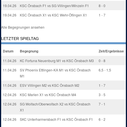
19.04.26
KSC Önsbach F1 vs SG Villingen/Winzeln F1
8 - 0
19.04.26
KSC Önsbach X1 vs KSC Wehr-Öflingen X1
1 - 7
Alle Begegnungen ansehen
LETZTER SPIELTAG
Datum
Begegnung
Zeit/Ergebnisse
11.04.26
KC Fortuna Neuenburg M1 vs KSC Önsbach M3
0 - 8
11.04.26
SV Phoenix Ettlingen-KA M1 vs KSC Önsbach
6,5 - 1,5
M1
11.04.26
ESV Villingen M2 vs KSC Önsbach M2
1 - 7
12.04.26
KSC Marlen X1 vs KSC Önsbach M4
3 - 5
12.04.26
SG Wolfach/Oberwolfach X2 vs KSC Önsbach
7 - 1
X1
12.04.26
SKC Unterharmersbach F1 vs KSC Önsbach F1
6 - 2