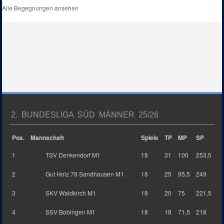
Alle Begegnungen ansehen
2. BUNDESLIGA SÜD MÄNNER 25/26
Pos.
Mannschaft
Spiele
TP
MP
SP
1
TSV Denkendorf M1
18
31
100
253,5
2
Gut Holz 78 Sandhausen M1
18
25
95,5
249
3
SKV Waldkirch M1
18
20
75
221,5
4
SSV Bobingen M1
18
18
71,5
218