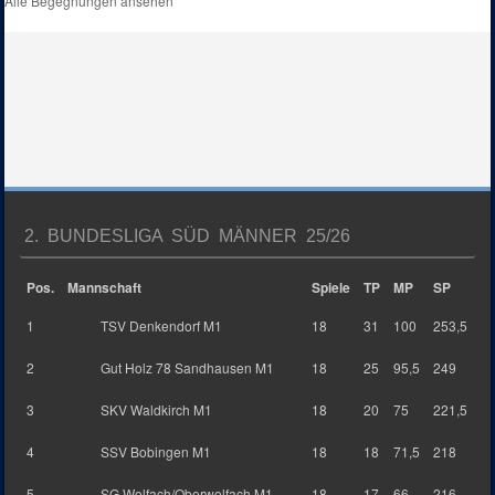
Alle Begegnungen ansehen
2. BUNDESLIGA SÜD MÄNNER 25/26
Pos.
Mannschaft
Spiele
TP
MP
SP
1
TSV Denkendorf M1
18
31
100
253,5
2
Gut Holz 78 Sandhausen M1
18
25
95,5
249
3
SKV Waldkirch M1
18
20
75
221,5
4
SSV Bobingen M1
18
18
71,5
218
5
SG Wolfach/Oberwolfach M1
18
17
66
216