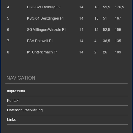
4
DKC/BW Freiburg F2
14
18
59,5
176,5
5
KSG 04 Denzlingen F1
14
15
51
167
6
SG Villingen/Winzeln F1
14
12
52,5
159
7
ESV Rottweil F1
14
4
36,5
135
8
Kf. Unterkirnach F1
14
2
26
109
NAVIGATION
Impressum
Kontakt
Datenschutzerklärung
Links