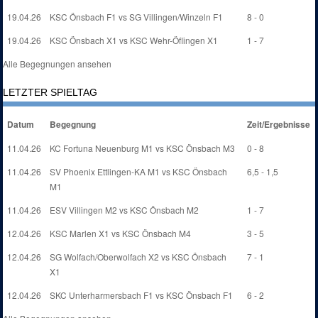
19.04.26
KSC Önsbach F1 vs SG Villingen/Winzeln F1
8 - 0
19.04.26
KSC Önsbach X1 vs KSC Wehr-Öflingen X1
1 - 7
Alle Begegnungen ansehen
LETZTER SPIELTAG
Datum
Begegnung
Zeit/Ergebnisse
11.04.26
KC Fortuna Neuenburg M1 vs KSC Önsbach M3
0 - 8
11.04.26
SV Phoenix Ettlingen-KA M1 vs KSC Önsbach
6,5 - 1,5
M1
11.04.26
ESV Villingen M2 vs KSC Önsbach M2
1 - 7
12.04.26
KSC Marlen X1 vs KSC Önsbach M4
3 - 5
12.04.26
SG Wolfach/Oberwolfach X2 vs KSC Önsbach
7 - 1
X1
12.04.26
SKC Unterharmersbach F1 vs KSC Önsbach F1
6 - 2