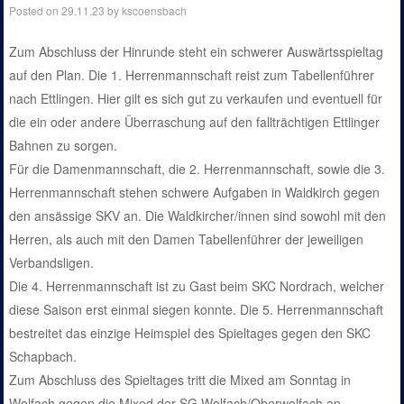
Posted on
29.11.23
by
kscoensbach
Zum Abschluss der Hinrunde steht ein schwerer Auswärtsspieltag
auf den Plan. Die 1. Herrenmannschaft reist zum Tabellenführer
nach Ettlingen. Hier gilt es sich gut zu verkaufen und eventuell für
die ein oder andere Überraschung auf den fallträchtigen Ettlinger
Bahnen zu sorgen.
Für die Damenmannschaft, die 2. Herrenmannschaft, sowie die 3.
Herrenmannschaft stehen schwere Aufgaben in Waldkirch gegen
den ansässige SKV an. Die Waldkircher/innen sind sowohl mit den
Herren, als auch mit den Damen Tabellenführer der jeweiligen
Verbandsligen.
Die 4. Herrenmannschaft ist zu Gast beim SKC Nordrach, welcher
diese Saison erst einmal siegen konnte. Die 5. Herrenmannschaft
bestreitet das einzige Heimspiel des Spieltages gegen den SKC
Schapbach.
Zum Abschluss des Spieltages tritt die Mixed am Sonntag in
Wolfach gegen die Mixed der SG Wolfach/Oberwolfach an.