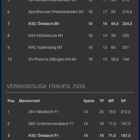
6
Sportfreunde Friedrichshafen M1
18
17
65
216,5
7
KSC Önsbach M1
18
16
69,5
204,5
8
KSV Hölzlebruck M1
18
14
59
200
9
KRC Kipfenberg M1
18
12
60
201
10
SV Phoenix Ettlingen-KA M1
18
10
56,5
194
VERBANDSLIGA FRAUEN 25/26
Pos.
Mannschaft
Spiele
TP
MP
SP
1
SKV Waldkirch F1
14
25
79,5
212,5
2
SKC Unterharmersbach F1
14
18
71,5
197,5
3
KSC Önsbach F1
14
18
71,5
187,5