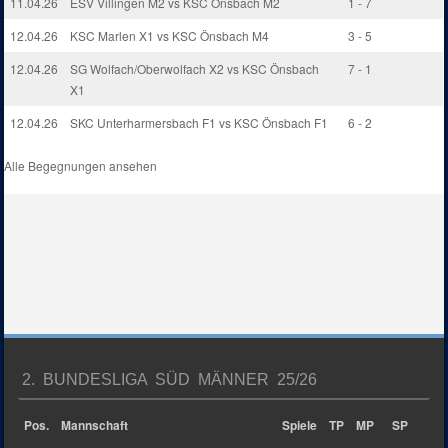
11.04.26
ESV Villingen M2 vs KSC Önsbach M2
1 - 7
12.04.26
KSC Marlen X1 vs KSC Önsbach M4
3 - 5
12.04.26
SG Wolfach/Oberwolfach X2 vs KSC Önsbach
7 - 1
X1
12.04.26
SKC Unterharmersbach F1 vs KSC Önsbach F1
6 - 2
Alle Begegnungen ansehen
2. BUNDESLIGA SÜD MÄNNER 25/26
Pos.
Mannschaft
Spiele
TP
MP
SP