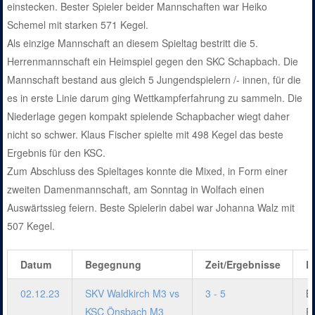
einstecken. Bester Spieler beider Mannschaften war Heiko
Schemel mit starken 571 Kegel.
Als einzige Mannschaft an diesem Spieltag bestritt die 5.
Herrenmannschaft ein Heimspiel gegen den SKC Schapbach. Die
Mannschaft bestand aus gleich 5 Jungendspielern /- innen, für die
es in erste Linie darum ging Wettkampferfahrung zu sammeln. Die
Niederlage gegen kompakt spielende Schapbacher wiegt daher
nicht so schwer. Klaus Fischer spielte mit 498 Kegel das beste
Ergebnis für den KSC.
Zum Abschluss des Spieltages konnte die Mixed, in Form einer
zweiten Damenmannschaft, am Sonntag in Wolfach einen
Auswärtssieg feiern. Beste Spielerin dabei war Johanna Walz mit
507 Kegel.
Datum
Begegnung
Zeit/Ergebnisse
L
02.12.23
SKV Waldkirch M3 vs
3 - 5
Be
KSC Önsbach M3
Rh