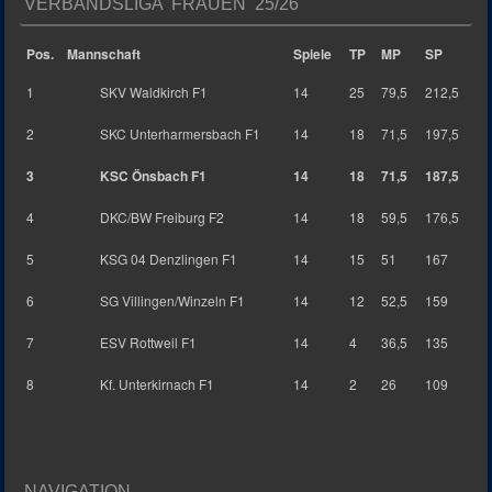
VERBANDSLIGA FRAUEN 25/26
Pos.
Mannschaft
Spiele
TP
MP
SP
1
SKV Waldkirch F1
14
25
79,5
212,5
2
SKC Unterharmersbach F1
14
18
71,5
197,5
3
KSC Önsbach F1
14
18
71,5
187,5
4
DKC/BW Freiburg F2
14
18
59,5
176,5
5
KSG 04 Denzlingen F1
14
15
51
167
6
SG Villingen/Winzeln F1
14
12
52,5
159
7
ESV Rottweil F1
14
4
36,5
135
8
Kf. Unterkirnach F1
14
2
26
109
NAVIGATION