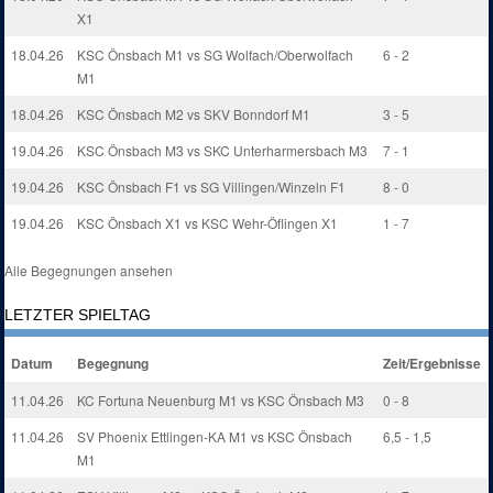
X1
18.04.26
KSC Önsbach M1 vs SG Wolfach/Oberwolfach
6 - 2
M1
18.04.26
KSC Önsbach M2 vs SKV Bonndorf M1
3 - 5
19.04.26
KSC Önsbach M3 vs SKC Unterharmersbach M3
7 - 1
19.04.26
KSC Önsbach F1 vs SG Villingen/Winzeln F1
8 - 0
19.04.26
KSC Önsbach X1 vs KSC Wehr-Öflingen X1
1 - 7
Alle Begegnungen ansehen
LETZTER SPIELTAG
Datum
Begegnung
Zeit/Ergebnisse
11.04.26
KC Fortuna Neuenburg M1 vs KSC Önsbach M3
0 - 8
11.04.26
SV Phoenix Ettlingen-KA M1 vs KSC Önsbach
6,5 - 1,5
M1