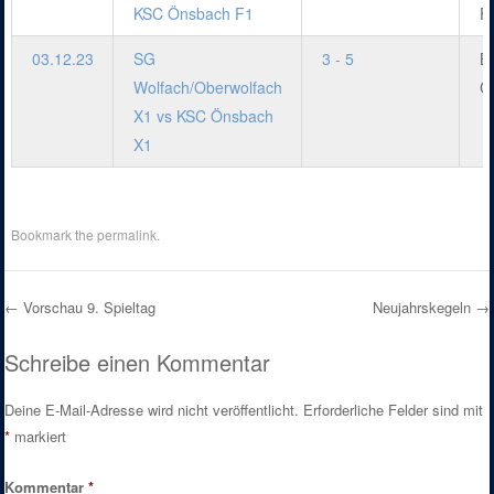
KSC Önsbach F1
F
03.12.23
SG
3 - 5
B
Wolfach/Oberwolfach
C
X1 vs KSC Önsbach
X1
Bookmark the
permalink
.
←
Vorschau 9. Spieltag
Neujahrskegeln
→
Post navigation
Schreibe einen Kommentar
Deine E-Mail-Adresse wird nicht veröffentlicht.
Erforderliche Felder sind mit
*
markiert
Kommentar
*