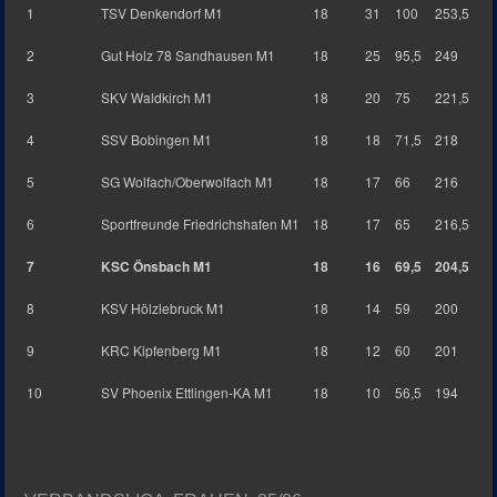
1
TSV Denkendorf M1
18
31
100
253,5
2
Gut Holz 78 Sandhausen M1
18
25
95,5
249
3
SKV Waldkirch M1
18
20
75
221,5
4
SSV Bobingen M1
18
18
71,5
218
5
SG Wolfach/Oberwolfach M1
18
17
66
216
6
Sportfreunde Friedrichshafen M1
18
17
65
216,5
7
KSC Önsbach M1
18
16
69,5
204,5
8
KSV Hölzlebruck M1
18
14
59
200
9
KRC Kipfenberg M1
18
12
60
201
10
SV Phoenix Ettlingen-KA M1
18
10
56,5
194