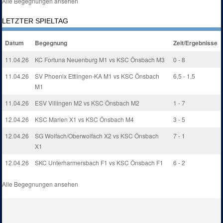
Alle Begegnungen ansehen
LETZTER SPIELTAG
Datum
Begegnung
Zeit/Ergebnisse
11.04.26
KC Fortuna Neuenburg M1 vs KSC Önsbach M3
0 - 8
11.04.26
SV Phoenix Ettlingen-KA M1 vs KSC Önsbach
6,5 - 1,5
M1
11.04.26
ESV Villingen M2 vs KSC Önsbach M2
1 - 7
12.04.26
KSC Marlen X1 vs KSC Önsbach M4
3 - 5
12.04.26
SG Wolfach/Oberwolfach X2 vs KSC Önsbach
7 - 1
X1
12.04.26
SKC Unterharmersbach F1 vs KSC Önsbach F1
6 - 2
Alle Begegnungen ansehen