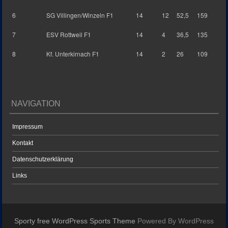
6
SG Villingen/Winzeln F1
14
12
52,5
159
7
ESV Rottweil F1
14
4
36,5
135
8
Kf. Unterkirnach F1
14
2
26
109
NAVIGATION
Impressum
Kontakt
Datenschutzerklärung
Links
Sporty free WordPress Sports Theme
Powered By WordPress