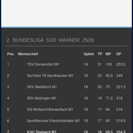
2. BUNDESLIGA SÜD MÄNNER 25/26
Pos.
Mannschaft
Spiele
TP
MP
SP
1
TSV Denkendorf M1
18
31
100
253,5
2
Gut Holz 78 Sandhausen M1
18
25
95,5
249
3
SKV Waldkirch M1
18
20
75
221,5
4
SSV Bobingen M1
18
18
71,5
218
5
SG Wolfach/Oberwolfach M1
18
17
66
216
6
Sportfreunde Friedrichshafen M1
18
17
65
216,5
7
KSC Önsbach M1
18
16
69,5
204,5