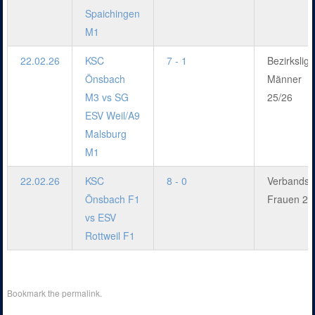
Spaichingen
M1
22.02.26
KSC
7 - 1
Bezirksliga
Önsbach
Männer
M3 vs SG
25/26
ESV Weil/A9
Malsburg
M1
22.02.26
KSC
8 - 0
Verbandsl
Önsbach F1
Frauen 25
vs ESV
Rottweil F1
Bookmark the
permalink
.