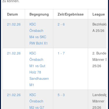
zu können.
Datum
Begegnung
Zeit/Ergebnisse
League
21.02.26
KSC
2 - 6
Bezirkskla
Önsbach
A 25/26
M4 vs SKC
RW Bühl X1
21.02.26
KSC
1 - 7
2. Bundesl
Önsbach
Männer S
M1 vs Gut
25/26
Holz 78
Sandhausen
M1
21.02.26
KSC
5 - 3
Landeslig
Önsbach
Männer
M2 vs G7
25/26