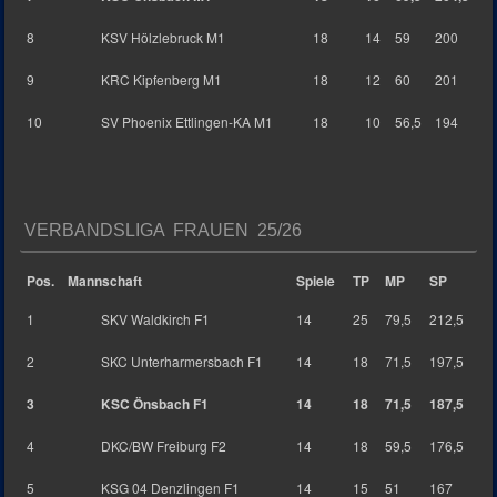
8
KSV Hölzlebruck M1
18
14
59
200
9
KRC Kipfenberg M1
18
12
60
201
10
SV Phoenix Ettlingen-KA M1
18
10
56,5
194
VERBANDSLIGA FRAUEN 25/26
Pos.
Mannschaft
Spiele
TP
MP
SP
1
SKV Waldkirch F1
14
25
79,5
212,5
2
SKC Unterharmersbach F1
14
18
71,5
197,5
3
KSC Önsbach F1
14
18
71,5
187,5
4
DKC/BW Freiburg F2
14
18
59,5
176,5
5
KSG 04 Denzlingen F1
14
15
51
167