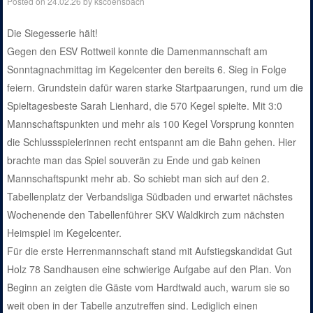
Posted on
24.02.26
by
kscoensbach
Die Siegesserie hält!
Gegen den ESV Rottweil konnte die Damenmannschaft am
Sonntagnachmittag im Kegelcenter den bereits 6. Sieg in Folge
feiern. Grundstein dafür waren starke Startpaarungen, rund um die
Spieltagesbeste Sarah Lienhard, die 570 Kegel spielte. Mit 3:0
Mannschaftspunkten und mehr als 100 Kegel Vorsprung konnten
die Schlussspielerinnen recht entspannt am die Bahn gehen. Hier
brachte man das Spiel souverän zu Ende und gab keinen
Mannschaftspunkt mehr ab. So schiebt man sich auf den 2.
Tabellenplatz der Verbandsliga Südbaden und erwartet nächstes
Wochenende den Tabellenführer SKV Waldkirch zum nächsten
Heimspiel im Kegelcenter.
Für die erste Herrenmannschaft stand mit Aufstiegskandidat Gut
Holz 78 Sandhausen eine schwierige Aufgabe auf den Plan. Von
Beginn an zeigten die Gäste vom Hardtwald auch, warum sie so
weit oben in der Tabelle anzutreffen sind. Lediglich einen