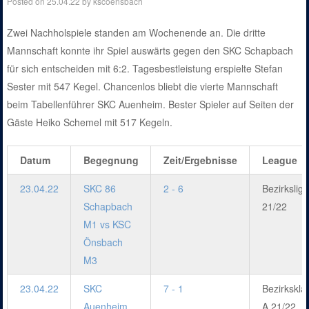
Posted on
25.04.22
by
kscoensbach
Zwei Nachholspiele standen am Wochenende an. Die dritte
Mannschaft konnte ihr Spiel auswärts gegen den SKC Schapbach
für sich entscheiden mit 6:2. Tagesbestleistung erspielte Stefan
Sester mit 547 Kegel. Chancenlos bliebt die vierte Mannschaft
beim Tabellenführer SKC Auenheim. Bester Spieler auf Seiten der
Gäste Heiko Schemel mit 517 Kegeln.
Datum
Begegnung
Zeit/Ergebnisse
League
23.04.22
SKC 86
2 - 6
Bezirksliga
Schapbach
21/22
M1 vs KSC
Önsbach
M3
23.04.22
SKC
7 - 1
Bezirkskla
Auenheim
A 21/22