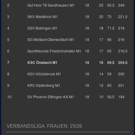
2
Gut Holz 78 Sandhausen M1
18
25
95,5
249
3
SKV Waldkirch M1
18
20
75
221,5
4
SSV Bobingen M1
18
18
71,5
218
5
SG Wolfach/Oberwolfach M1
18
17
66
216
6
Sportfreunde Friedrichshafen M1
18
17
65
216,5
7
KSC Önsbach M1
18
16
69,5
204,5
8
KSV Hölzlebruck M1
18
14
59
200
9
KRC Kipfenberg M1
18
12
60
201
10
SV Phoenix Ettlingen-KA M1
18
10
56,5
194
VERBANDSLIGA FRAUEN 25/26