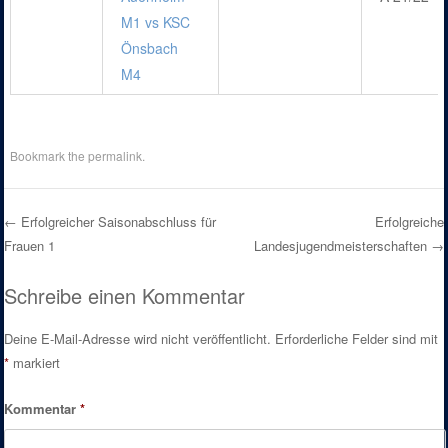
M1 vs KSC
Önsbach
M4
Bookmark the
permalink
.
←
Erfolgreicher Saisonabschluss für
Erfolgreiche
Frauen 1
Landesjugendmeisterschaften
→
Post navigation
Schreibe einen Kommentar
Deine E-Mail-Adresse wird nicht veröffentlicht.
Erforderliche Felder sind mit
*
markiert
Kommentar
*