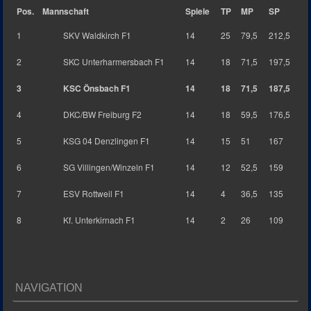
Pos.
Mannschaft
Spiele
TP
MP
SP
1
SKV Waldkirch F1
14
25
79,5
212,5
2
SKC Unterharmersbach F1
14
18
71,5
197,5
3
KSC Önsbach F1
14
18
71,5
187,5
4
DKC/BW Freiburg F2
14
18
59,5
176,5
5
KSG 04 Denzlingen F1
14
15
51
167
6
SG Villingen/Winzeln F1
14
12
52,5
159
7
ESV Rottweil F1
14
4
36,5
135
8
Kf. Unterkirnach F1
14
2
26
109
NAVIGATION