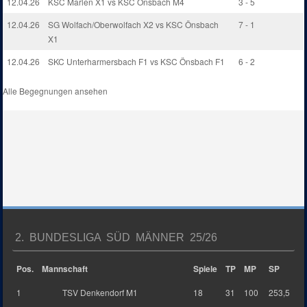
12.04.26
KSC Marlen X1 vs KSC Önsbach M4
3 - 5
12.04.26
SG Wolfach/Oberwolfach X2 vs KSC Önsbach
7 - 1
X1
12.04.26
SKC Unterharmersbach F1 vs KSC Önsbach F1
6 - 2
Alle Begegnungen ansehen
2. BUNDESLIGA SÜD MÄNNER 25/26
Pos.
Mannschaft
Spiele
TP
MP
SP
1
TSV Denkendorf M1
18
31
100
253,5