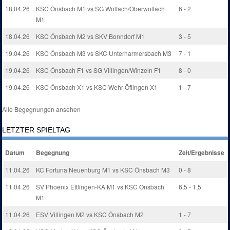
18.04.26
KSC Önsbach M1 vs SG Wolfach/Oberwolfach
6 - 2
M1
18.04.26
KSC Önsbach M2 vs SKV Bonndorf M1
3 - 5
19.04.26
KSC Önsbach M3 vs SKC Unterharmersbach M3
7 - 1
19.04.26
KSC Önsbach F1 vs SG Villingen/Winzeln F1
8 - 0
19.04.26
KSC Önsbach X1 vs KSC Wehr-Öflingen X1
1 - 7
Alle Begegnungen ansehen
LETZTER SPIELTAG
Datum
Begegnung
Zeit/Ergebnisse
11.04.26
KC Fortuna Neuenburg M1 vs KSC Önsbach M3
0 - 8
11.04.26
SV Phoenix Ettlingen-KA M1 vs KSC Önsbach
6,5 - 1,5
M1
11.04.26
ESV Villingen M2 vs KSC Önsbach M2
1 - 7