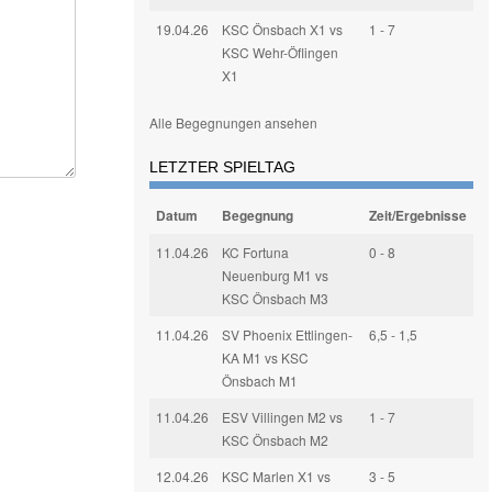
19.04.26
KSC Önsbach X1 vs
1 - 7
KSC Wehr-Öflingen
X1
Alle Begegnungen ansehen
LETZTER SPIELTAG
Datum
Begegnung
Zeit/Ergebnisse
11.04.26
KC Fortuna
0 - 8
Neuenburg M1 vs
KSC Önsbach M3
11.04.26
SV Phoenix Ettlingen-
6,5 - 1,5
KA M1 vs KSC
Önsbach M1
11.04.26
ESV Villingen M2 vs
1 - 7
KSC Önsbach M2
12.04.26
KSC Marlen X1 vs
3 - 5