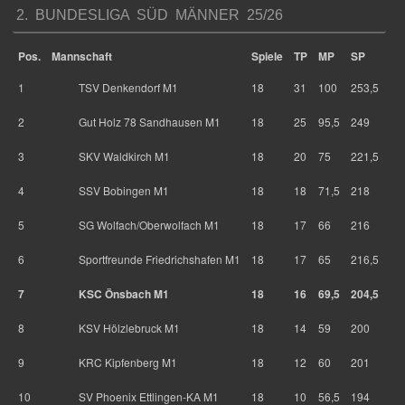
2. BUNDESLIGA SÜD MÄNNER 25/26
Pos.
Mannschaft
Spiele
TP
MP
SP
1
TSV Denkendorf M1
18
31
100
253,5
2
Gut Holz 78 Sandhausen M1
18
25
95,5
249
3
SKV Waldkirch M1
18
20
75
221,5
4
SSV Bobingen M1
18
18
71,5
218
5
SG Wolfach/Oberwolfach M1
18
17
66
216
6
Sportfreunde Friedrichshafen M1
18
17
65
216,5
7
KSC Önsbach M1
18
16
69,5
204,5
8
KSV Hölzlebruck M1
18
14
59
200
9
KRC Kipfenberg M1
18
12
60
201
10
SV Phoenix Ettlingen-KA M1
18
10
56,5
194