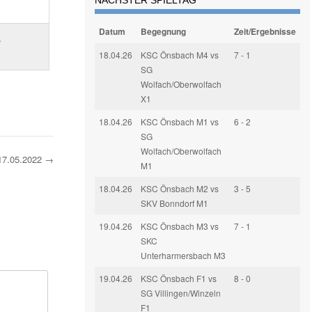
NÄCHSTER SPIELTAG
Datum
Begegnung
Zeit/Ergebnisse
.
18.04.26
KSC Önsbach M4 vs
7 - 1
SG
Wolfach/Oberwolfach
X1
18.04.26
KSC Önsbach M1 vs
6 - 2
SG
Wolfach/Oberwolfach
17.05.2022
→
M1
18.04.26
KSC Önsbach M2 vs
3 - 5
SKV Bonndorf M1
19.04.26
KSC Önsbach M3 vs
7 - 1
SKC
Unterharmersbach M3
19.04.26
KSC Önsbach F1 vs
8 - 0
SG Villingen/Winzeln
F1