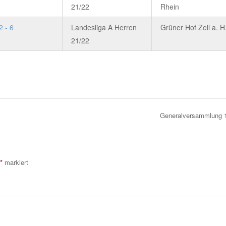
21/22
Rhein
2 - 6
Landesliga A Herren
Grüner Hof Zell a. H
21/22
Generalversammlung 
*
markiert