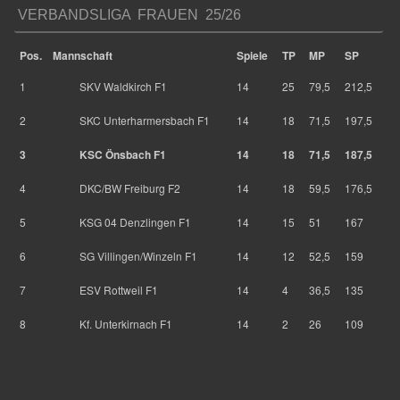
VERBANDSLIGA FRAUEN 25/26
Pos.
Mannschaft
Spiele
TP
MP
SP
1
SKV Waldkirch F1
14
25
79,5
212,5
2
SKC Unterharmersbach F1
14
18
71,5
197,5
3
KSC Önsbach F1
14
18
71,5
187,5
4
DKC/BW Freiburg F2
14
18
59,5
176,5
5
KSG 04 Denzlingen F1
14
15
51
167
6
SG Villingen/Winzeln F1
14
12
52,5
159
7
ESV Rottweil F1
14
4
36,5
135
8
Kf. Unterkirnach F1
14
2
26
109