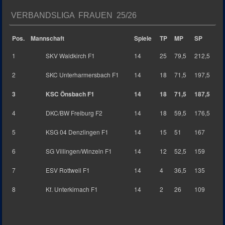
VERBANDSLIGA FRAUEN 25/26
Pos.
Mannschaft
Spiele
TP
MP
SP
1
SKV Waldkirch F1
14
25
79,5
212,5
2
SKC Unterharmersbach F1
14
18
71,5
197,5
3
KSC Önsbach F1
14
18
71,5
187,5
4
DKC/BW Freiburg F2
14
18
59,5
176,5
5
KSG 04 Denzlingen F1
14
15
51
167
6
SG Villingen/Winzeln F1
14
12
52,5
159
7
ESV Rottweil F1
14
4
36,5
135
8
Kf. Unterkirnach F1
14
2
26
109