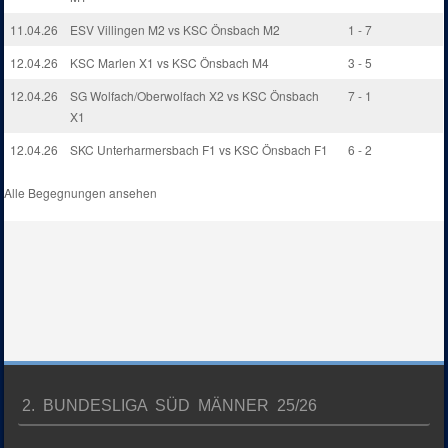
11.04.26
ESV Villingen M2 vs KSC Önsbach M2
1 - 7
12.04.26
KSC Marlen X1 vs KSC Önsbach M4
3 - 5
12.04.26
SG Wolfach/Oberwolfach X2 vs KSC Önsbach
7 - 1
X1
12.04.26
SKC Unterharmersbach F1 vs KSC Önsbach F1
6 - 2
Alle Begegnungen ansehen
2. BUNDESLIGA SÜD MÄNNER 25/26