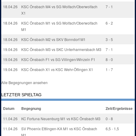
18.04.26
KSC Önsbach M4 vs SG Wolfach/Oberwolfach
7 - 1
X1
18.04.26
KSC Önsbach M1 vs SG Wolfach/Oberwolfach
6 - 2
M1
18.04.26
KSC Önsbach M2 vs SKV Bonndorf M1
3 - 5
19.04.26
KSC Önsbach M3 vs SKC Unterharmersbach M3
7 - 1
19.04.26
KSC Önsbach F1 vs SG Villingen/Winzeln F1
8 - 0
19.04.26
KSC Önsbach X1 vs KSC Wehr-Öflingen X1
1 - 7
Alle Begegnungen ansehen
LETZTER SPIELTAG
Datum
Begegnung
Zeit/Ergebnisse
11.04.26
KC Fortuna Neuenburg M1 vs KSC Önsbach M3
0 - 8
11.04.26
SV Phoenix Ettlingen-KA M1 vs KSC Önsbach
6,5 - 1,5
M1