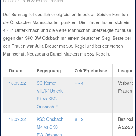
Posted on
18.09.22
by
kscoensbach
Der Sonntag lief deutlich erfolgreicher. In beiden Spielen konnten
die Önsbacher Mannschaften punkten. Die Frauen holten sich ein
4:4 in Unterkirnach und die vierte Mannschaft überzeugte zuhause
gegen den SKC BW Ödsbach mit einem deutlichen Sieg. Beste bei
den Frauen war Julia Breuer mit 533 Kegel und bei der vierten
Mannschaft Neuzugang Daniel Mackert mit 552 Kegeln.
Datum
Begegnung
Zeit/Ergebnisse
League
18.09.22
SG Komet
4 - 4
Verbands
Vill./Kf.Unterk.
Frauen 2
F1 vs KSC
Önsbach F1
18.09.22
KSC Önsbach
6 - 2
Bezirksk
M4 vs SKC
A 22/23
BW Ödsbach