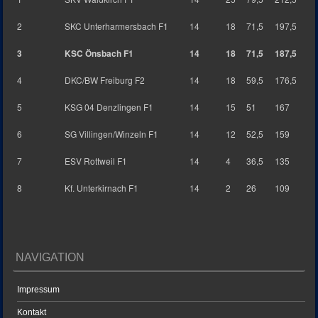
2
SKC Unterharmersbach F1
14
18
71,5
197,5
3
KSC Önsbach F1
14
18
71,5
187,5
4
DKC/BW Freiburg F2
14
18
59,5
176,5
5
KSG 04 Denzlingen F1
14
15
51
167
6
SG Villingen/Winzeln F1
14
12
52,5
159
7
ESV Rottweil F1
14
4
36,5
135
8
Kf. Unterkirnach F1
14
2
26
109
NAVIGATION
Impressum
Kontakt