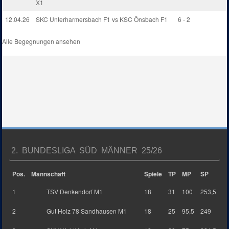
X1
12.04.26
SKC Unterharmersbach F1 vs KSC Önsbach F1
6 - 2
Alle Begegnungen ansehen
2. BUNDESLIGA SÜD MÄNNER 25/26
Pos.
Mannschaft
Spiele
TP
MP
SP
1
TSV Denkendorf M1
18
31
100
253,5
2
Gut Holz 78 Sandhausen M1
18
25
95,5
249