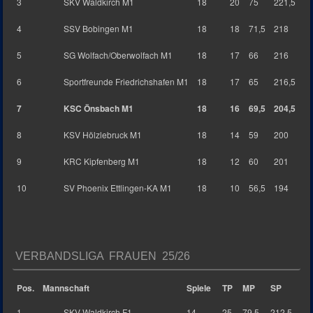
3
SKV Waldkirch M1
18
20
75
221,5
4
SSV Bobingen M1
18
18
71,5
218
5
SG Wolfach/Oberwolfach M1
18
17
66
216
6
Sportfreunde Friedrichshafen M1
18
17
65
216,5
7
KSC Önsbach M1
18
16
69,5
204,5
8
KSV Hölzlebruck M1
18
14
59
200
9
KRC Kipfenberg M1
18
12
60
201
10
SV Phoenix Ettlingen-KA M1
18
10
56,5
194
VERBANDSLIGA FRAUEN 25/26
Pos.
Mannschaft
Spiele
TP
MP
SP
1
SKV Waldkirch F1
14
25
79,5
212,5