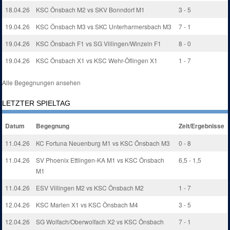
18.04.26
KSC Önsbach M2 vs SKV Bonndorf M1
3 - 5
19.04.26
KSC Önsbach M3 vs SKC Unterharmersbach M3
7 - 1
19.04.26
KSC Önsbach F1 vs SG Villingen/Winzeln F1
8 - 0
19.04.26
KSC Önsbach X1 vs KSC Wehr-Öflingen X1
1 - 7
Alle Begegnungen ansehen
LETZTER SPIELTAG
Datum
Begegnung
Zeit/Ergebnisse
11.04.26
KC Fortuna Neuenburg M1 vs KSC Önsbach M3
0 - 8
11.04.26
SV Phoenix Ettlingen-KA M1 vs KSC Önsbach
6,5 - 1,5
M1
11.04.26
ESV Villingen M2 vs KSC Önsbach M2
1 - 7
12.04.26
KSC Marlen X1 vs KSC Önsbach M4
3 - 5
12.04.26
SG Wolfach/Oberwolfach X2 vs KSC Önsbach
7 - 1