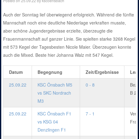
Posted on
25.09.22
by
kscoensbach
Auch der Sonntag lief überwiegend erfolgreich. Während die fünfte
Mannschaft noch eine deutliche Niederlage verkraften musste,
aber schöne Jugendergebnisse erzielte, überzeugte die
Frauenmannschaft auf ganzer Linie. Sie spielten starke 3268 Kegel
mit 573 Kegel der Tagesbesten Nicole Maier. Überzeugen konnte
auch die Mixed. Beste hier Johanna Walz mit 547 Kegel.
Datum
Begegnung
Zeit/Ergebnisse
Lea
25.09.22
KSC Önsbach M5
0 - 8
Bezi
vs SKC Nordrach
B 22
M3
25.09.22
KSC Önsbach F1
7 - 1
Verb
vs KSG 04
Frau
Denzlingen F1