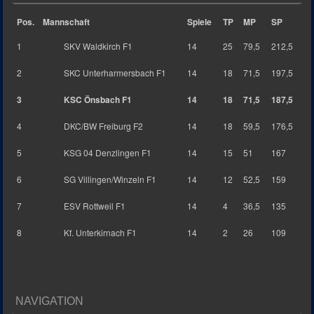
Pos.
Mannschaft
Spiele
TP
MP
SP
1
SKV Waldkirch F1
14
25
79,5
212,5
2
SKC Unterharmersbach F1
14
18
71,5
197,5
3
KSC Önsbach F1
14
18
71,5
187,5
4
DKC/BW Freiburg F2
14
18
59,5
176,5
5
KSG 04 Denzlingen F1
14
15
51
167
6
SG Villingen/Winzeln F1
14
12
52,5
159
7
ESV Rottweil F1
14
4
36,5
135
8
Kf. Unterkirnach F1
14
2
26
109
NAVIGATION