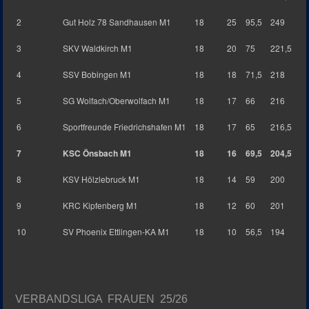
2
Gut Holz 78 Sandhausen M1
18
25
95,5
249
3
SKV Waldkirch M1
18
20
75
221,5
4
SSV Bobingen M1
18
18
71,5
218
5
SG Wolfach/Oberwolfach M1
18
17
66
216
6
Sportfreunde Friedrichshafen M1
18
17
65
216,5
7
KSC Önsbach M1
18
16
69,5
204,5
8
KSV Hölzlebruck M1
18
14
59
200
9
KRC Kipfenberg M1
18
12
60
201
10
SV Phoenix Ettlingen-KA M1
18
10
56,5
194
VERBANDSLIGA FRAUEN 25/26