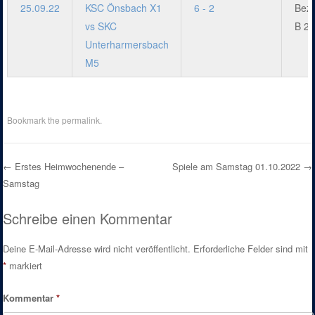
25.09.22
KSC Önsbach X1
6 - 2
Bezi
vs SKC
B 22
Unterharmersbach
M5
Bookmark the
permalink
.
←
Erstes Heimwochenende –
Spiele am Samstag 01.10.2022
→
Samstag
Post navigation
Schreibe einen Kommentar
Deine E-Mail-Adresse wird nicht veröffentlicht.
Erforderliche Felder sind mit
*
markiert
Kommentar
*