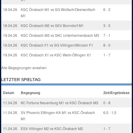
18.04.26
KSC Önsbach M1 vs SG Wolfach/Oberwolfach
6 - 2
M1
18.04.26
KSC Önsbach M2 vs SKV Bonndorf M1
3 - 5
19.04.26
KSC Önsbach M3 vs SKC Unterharmersbach M3
7 - 1
19.04.26
KSC Önsbach F1 vs SG Villingen/Winzeln F1
8 - 0
19.04.26
KSC Önsbach X1 vs KSC Wehr-Öflingen X1
1 - 7
Alle Begegnungen ansehen
LETZTER SPIELTAG
Datum
Begegnung
Zeit/Ergebnisse
11.04.26
KC Fortuna Neuenburg M1 vs KSC Önsbach M3
0 - 8
11.04.26
SV Phoenix Ettlingen-KA M1 vs KSC Önsbach
6,5 - 1,5
M1
11.04.26
ESV Villingen M2 vs KSC Önsbach M2
1 - 7