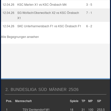
12.04.26
KSC Marlen X1 vs KSC Önsbach M4
3 - 5
12.04.26
SG Wolfach/Oberwolfach X2 vs KSC Önsbach
7 - 1
X1
12.04.26
SKC Unterharmersbach F1 vs KSC Önsbach F1
6 - 2
Alle Begegnungen ansehen
2. BUNDESLIGA SÜD MÄNNER 25/26
Pos.
Mannschaft
Spiele
TP
MP
SP
1
TSV Denkendorf M1
18
31
100
253,5