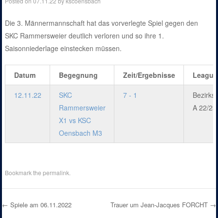
Posted on
07.11.22
by
kscoensbach
Die 3. Männermannschaft hat das vorverlegte Spiel gegen den
SKC Rammersweier deutlich verloren und so ihre 1.
Saisonniederlage einstecken müssen.
Datum
Begegnung
Zeit/Ergebnisse
League
12.11.22
SKC
7 - 1
Bezirksl
Rammersweier
A 22/23
X1 vs KSC
Oensbach M3
Bookmark the
permalink
.
←
Spiele am 06.11.2022
Trauer um Jean-Jacques FORCHT
→