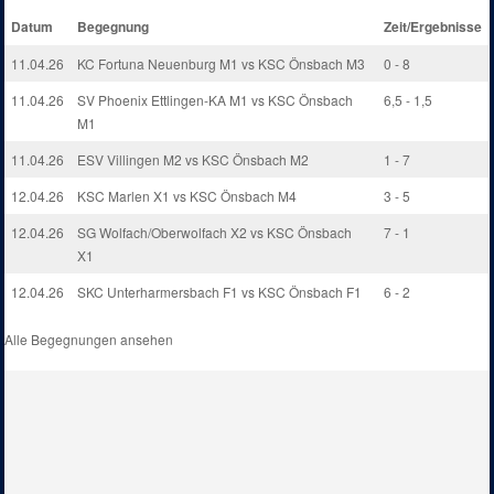
Datum
Begegnung
Zeit/Ergebnisse
11.04.26
KC Fortuna Neuenburg M1 vs KSC Önsbach M3
0 - 8
11.04.26
SV Phoenix Ettlingen-KA M1 vs KSC Önsbach
6,5 - 1,5
M1
11.04.26
ESV Villingen M2 vs KSC Önsbach M2
1 - 7
12.04.26
KSC Marlen X1 vs KSC Önsbach M4
3 - 5
12.04.26
SG Wolfach/Oberwolfach X2 vs KSC Önsbach
7 - 1
X1
12.04.26
SKC Unterharmersbach F1 vs KSC Önsbach F1
6 - 2
Alle Begegnungen ansehen