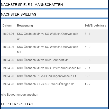
NÄCHSTE SPIELE 1. MANNSCHAFTEN
NÄCHSTER SPIELTAG
Datum
Begegnung
Zeit/Ergebnisse
18.04.26
KSC Önsbach M4 vs SG Wolfach/Oberwolfach
7 - 1
X1
18.04.26
KSC Önsbach M1 vs SG Wolfach/Oberwolfach
6 - 2
M1
18.04.26
KSC Önsbach M2 vs SKV Bonndorf M1
3 - 5
19.04.26
KSC Önsbach M3 vs SKC Unterharmersbach M3
7 - 1
19.04.26
KSC Önsbach F1 vs SG Villingen/Winzeln F1
8 - 0
19.04.26
KSC Önsbach X1 vs KSC Wehr-Öflingen X1
1 - 7
Alle Begegnungen ansehen
LETZTER SPIELTAG