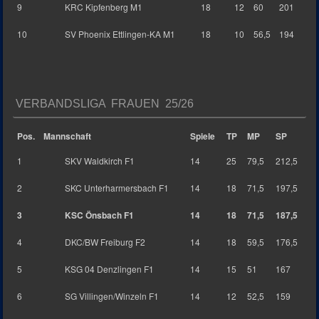
9
KRC Kipfenberg M1
18
12
60
201
10
SV Phoenix Ettlingen-KA M1
18
10
56,5
194
VERBANDSLIGA FRAUEN 25/26
Pos.
Mannschaft
Spiele
TP
MP
SP
1
SKV Waldkirch F1
14
25
79,5
212,5
2
SKC Unterharmersbach F1
14
18
71,5
197,5
3
KSC Önsbach F1
14
18
71,5
187,5
4
DKC/BW Freiburg F2
14
18
59,5
176,5
5
KSG 04 Denzlingen F1
14
15
51
167
6
SG Villingen/Winzeln F1
14
12
52,5
159