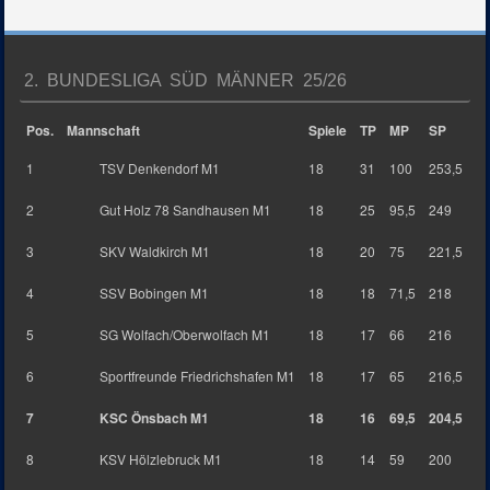
2. BUNDESLIGA SÜD MÄNNER 25/26
Pos.
Mannschaft
Spiele
TP
MP
SP
1
TSV Denkendorf M1
18
31
100
253,5
2
Gut Holz 78 Sandhausen M1
18
25
95,5
249
3
SKV Waldkirch M1
18
20
75
221,5
4
SSV Bobingen M1
18
18
71,5
218
5
SG Wolfach/Oberwolfach M1
18
17
66
216
6
Sportfreunde Friedrichshafen M1
18
17
65
216,5
7
KSC Önsbach M1
18
16
69,5
204,5
8
KSV Hölzlebruck M1
18
14
59
200